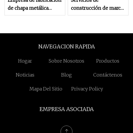
Empresa de fabricación
Servicios de
de chapa metálica
construcción de marco
Doblado Estampado
de fabricación de
Soldadura Embutición
soldadura de doblez de
profunda Servicios de
piezas de metal de
piezas
soldadura de estructura
NAVEGACION RAPIDA
de acero personalizado
Hogar
Sobre Nosotros
Productos
Noticias
Blog
Contáctenos
Mapa Del Sitio
Privacy Policy
EMPRESA ASOCIADA