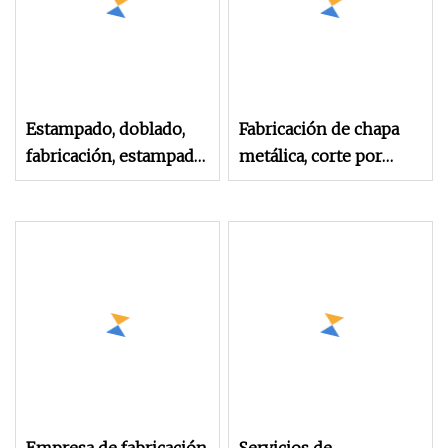
Estampado, doblado,
Fabricación de chapa
fabricación, estampado
metálica, corte por
de metal, mecanizado
láser, chapa de latón,
CNC, servicios de
estampado, dobladora,
procesamiento
servicio de piezas