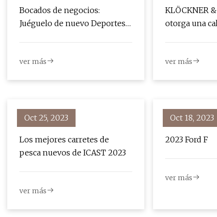
Bocados de negocios:
KLÖCKNER & 
Juéguelo de nuevo Deportes;
otorga una cal
subvenciones locales; Feria de
Neutral
empleo GFPS; Excursión en
ver más
ver más
tirolesa a Fox Farm cerrada;
Feria de artesanía Alianza para
la Juventud; Apertura del
Touro; nuevo programa de
soldadura; Segundo sábado
Oct 25, 2023
Oct 18, 2023
en el Museo de Historia
Los mejores carretes de
2023 Ford F
pesca nuevos de ICAST 2023
ver más
ver más