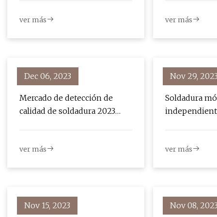
de Montana
ver más
ver más
Dec 06, 2023
Nov 29, 202
Mercado de detección de
Soldadura mó
calidad de soldadura 2023
independiente
Oportunidades de
presente y cr
crecimiento y perspectivas
ver más
ver más
futuras
Nov 15, 2023
Nov 08, 202