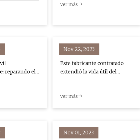
ver más
3
Nov 22, 2023
vil
Este fabricante contratado
: reparando el
extendió la vida útil del
eando el futuro
producto de un cliente 6
veces y al mismo tiempo
ver más
redujo los costos
3
Nov 01, 2023