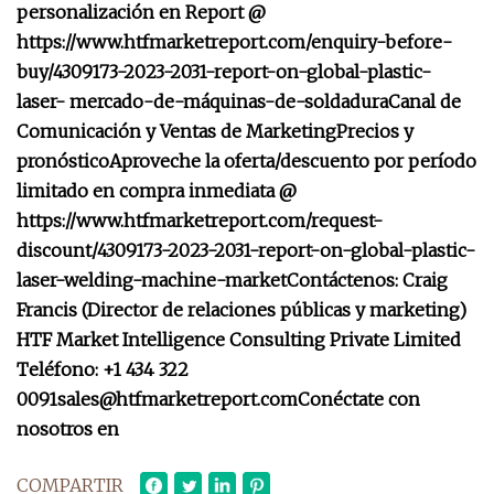
personalización en Report @
https://www.htfmarketreport.com/enquiry-before-
buy/4309173-2023-2031-report-on-global-plastic-
laser- mercado-de-máquinas-de-soldadura
Canal de
Comunicación y Ventas de Marketing
Precios y
pronóstico
Aproveche la oferta/descuento por período
limitado en compra inmediata @
https://www.htfmarketreport.com/request-
discount/4309173-2023-2031-report-on-global-plastic-
laser-welding-machine-market
Contáctenos: Craig
Francis (Director de relaciones públicas y marketing)
HTF Market Intelligence Consulting Private Limited
Teléfono: +1 434 322
0091sales@htfmarketreport.com
Conéctate con
nosotros en
COMPARTIR